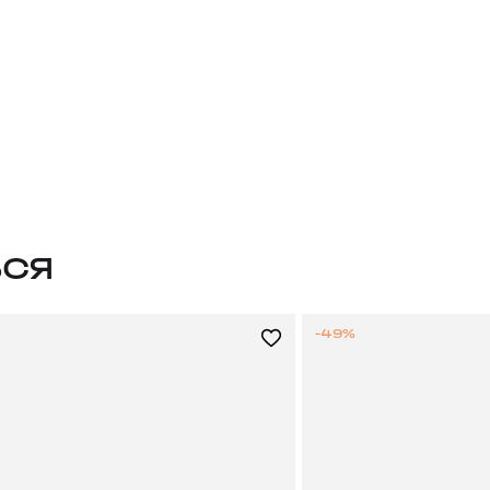
ЬСЯ
-49%