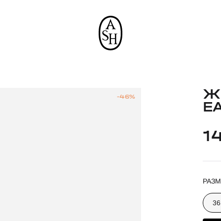
Ж
-46%
E
1
РАЗМ
36