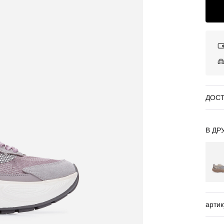
ДОСТ
В ДР
артик