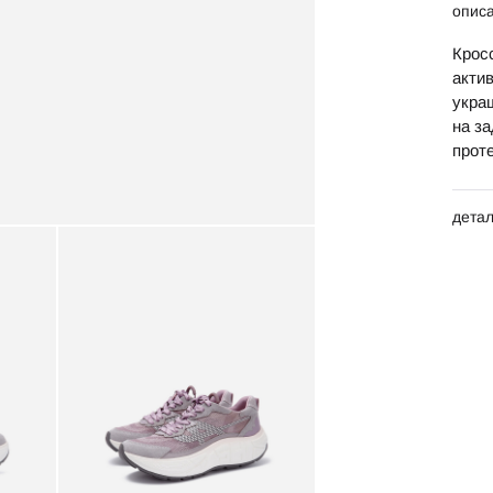
опис
Крос
актив
укра
на з
прот
дета