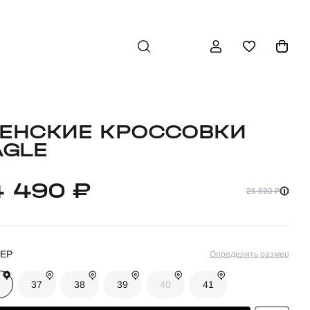
ЕНСКИЕ КРОССОВКИ
AGLE
4 490 ₽
26 690 ₽
ЕР
Определить размер
37
38
39
40
41