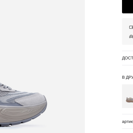
ДОСТ
В ДР
артик