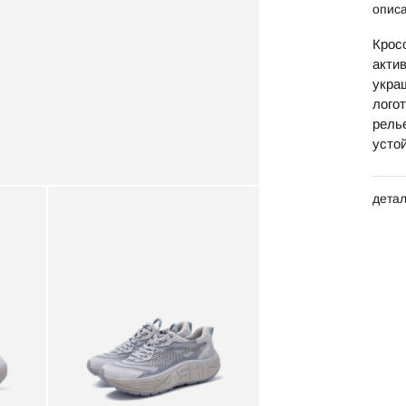
опис
Крос
актив
укра
лого
рель
усто
дета