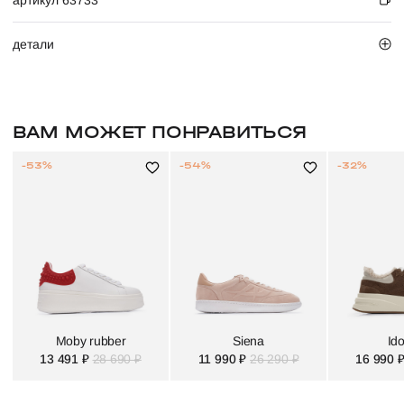
артикул 63733
детали
ВАМ МОЖЕТ ПОНРАВИТЬСЯ
-53%
-54%
-32%
Moby rubber
Siena
Ido
13 491 ₽
28 690 ₽
11 990 ₽
26 290 ₽
16 990 