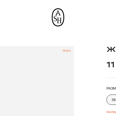
Ж
-56%
1
РАЗМ
36
после