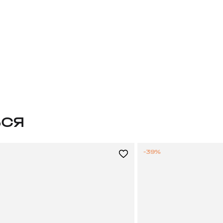
ЬСЯ
-39%