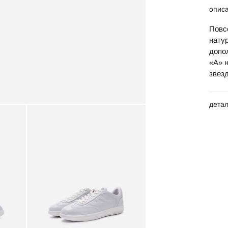
опис
Повс
нату
допо
«А» 
звез
дета