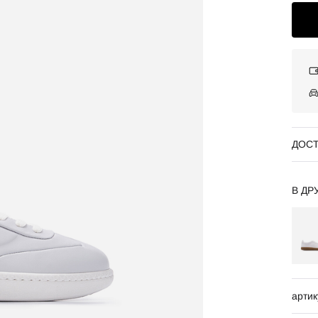
ДОСТ
В ДР
артик