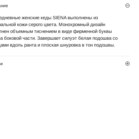
ание
едневные женские кеды SIENA выполнены из
ральной кожи серого цвета. Монохромный дизайн
лнен объемным тиснением в виде фирменной буквы
на боковой части. Завершает силуэт белая подошва со
дами вдоль ранта и плоская шнуровка в тон подошвы.
ли