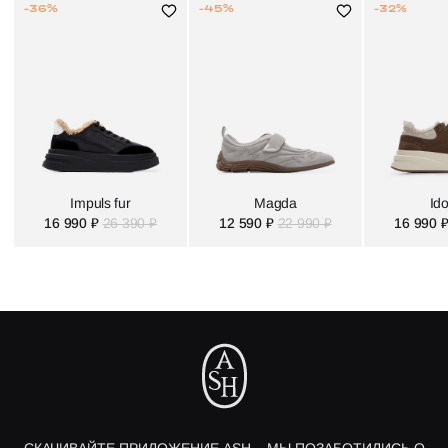
-36%
-45%
-32%
Impuls fur
Magda
Ido
16 990 ₽
26 390 ₽
12 590 ₽
22 990 ₽
16 990 
СКАЧИВАЙТЕ ПРИЛОЖЕНИЕ ASH – МЫ ПОЗАБОТИЛИСЬ О