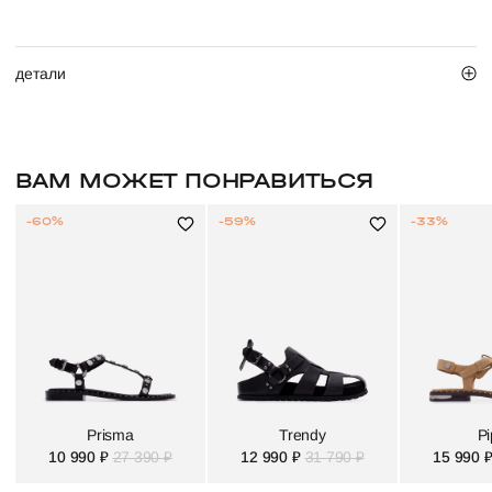
детали
ВАМ МОЖЕТ ПОНРАВИТЬСЯ
-60%
-59%
-33%
Prisma
Trendy
Pi
10 990 ₽
27 390 ₽
12 990 ₽
31 790 ₽
15 990 