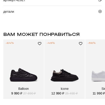
артикул 42927
детали
ВАМ МОЖЕТ ПОНРАВИТЬСЯ
-64%
-49%
-56%
Balloon
Icone
Si
9 990 ₽
27 890 ₽
12 990 ₽
25 490 ₽
11 990 ₽