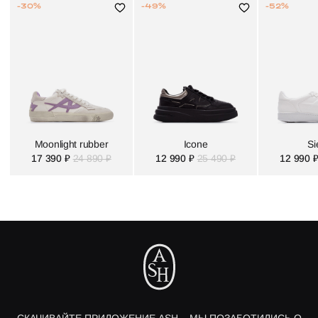
-30%
-49%
-52%
Moonlight rubber
Icone
Si
17 390 ₽
24 890 ₽
12 990 ₽
25 490 ₽
12 990 
СКАЧИВАЙТЕ ПРИЛОЖЕНИЕ ASH – МЫ ПОЗАБОТИЛИСЬ О