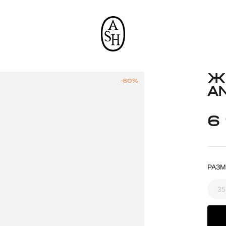
Ж
-60%
A
6
РАЗМ
35