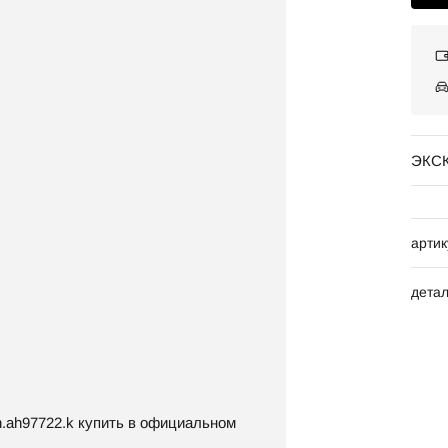
ЭКС
артик
дета