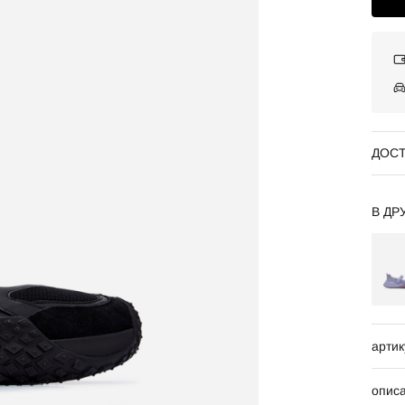
ДОСТ
В ДР
артик
опис