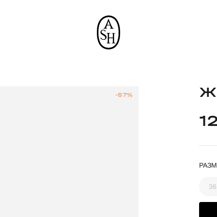
Ж
-57%
1
РАЗМ
36