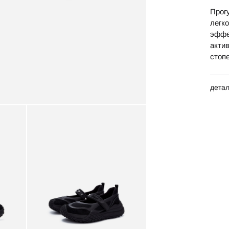
Прог
легк
эффе
акти
стоп
дета