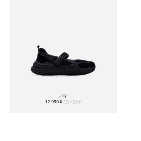
Jilly
12 990 ₽
30 490 ₽