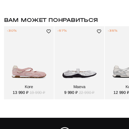
ВАМ МОЖЕТ ПОНРАВИТЬСЯ
-30%
-57%
-35%
Kore
Maeva
K
13 990 ₽
19 990 ₽
9 990 ₽
22 990 ₽
12 990 