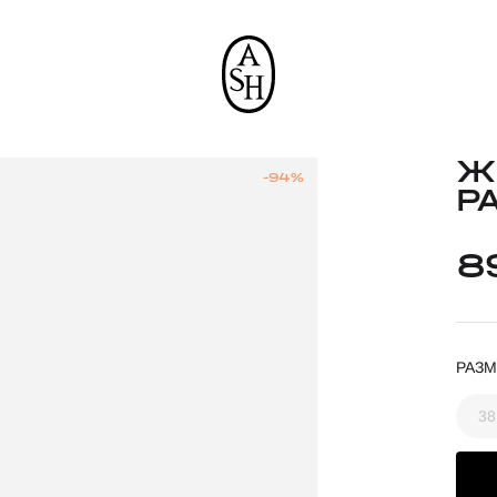
Ж
-94%
P
8
РАЗМ
38