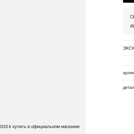
ЭКС
артик
дета