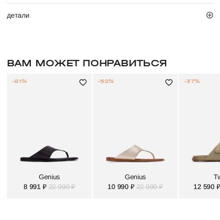
детали
ВАМ МОЖЕТ ПОНРАВИТЬСЯ
-61%
-52%
-37%
Genius
Genius
Tw
8 991 ₽
22 990 ₽
10 990 ₽
22 990 ₽
12 590 