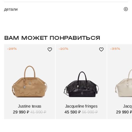
детали
ВАМ МОЖЕТ ПОНРАВИТЬСЯ
-29%
-20%
-35%
Justine texas
Jacqueline fringes
Jacq
29 990 ₽
41 990 ₽
45 590 ₽
56 990 ₽
29 990 