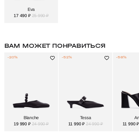
Eva
17 490 ₽
25 990 ₽
ВАМ МОЖЕТ ПОНРАВИТЬСЯ
-20%
-52%
-58%
Blanche
Tessa
An
19 990 ₽
24 990 ₽
11 990 ₽
24 990 ₽
11 990 ₽