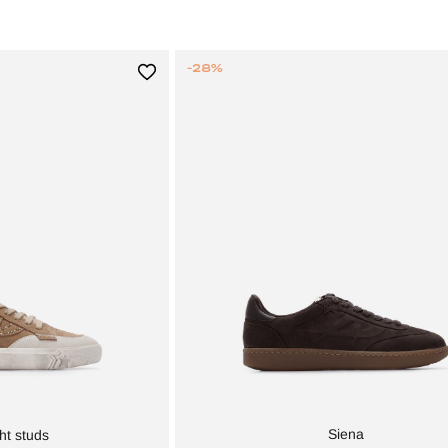
-28%
Siena
ht studs