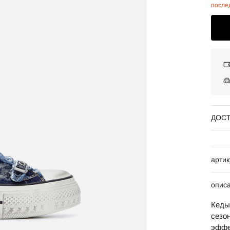
после
ДОСТ
артик
опис
Кеды
сезо
эффе