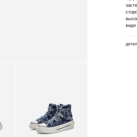
заст
стор
высо
виде
дета