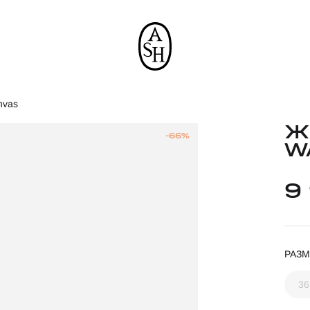
nvas
Ж
-66%
W
9
РАЗМ
36