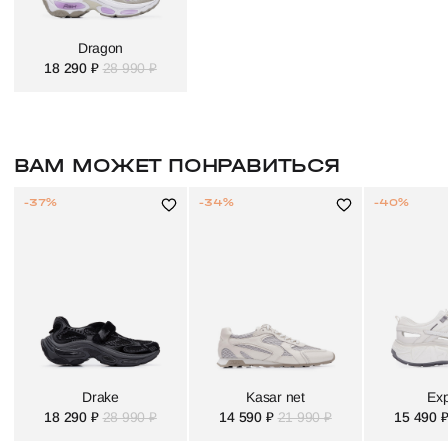
Dragon
18 290 ₽
28 990 ₽
ВАМ МОЖЕТ ПОНРАВИТЬСЯ
-37%
-34%
-40%
Drake
Kasar net
Exp
18 290 ₽
28 990 ₽
14 590 ₽
21 990 ₽
15 490 