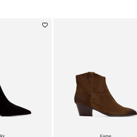
cky
Fame