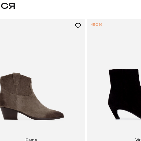
ЬСЯ
-50%
Vi
Fame