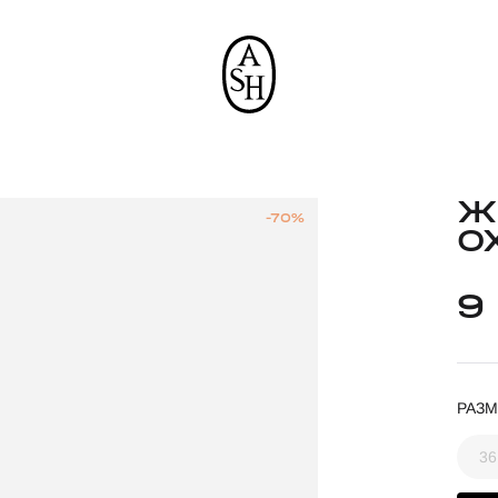
Ж
-70%
O
9
РАЗМ
36