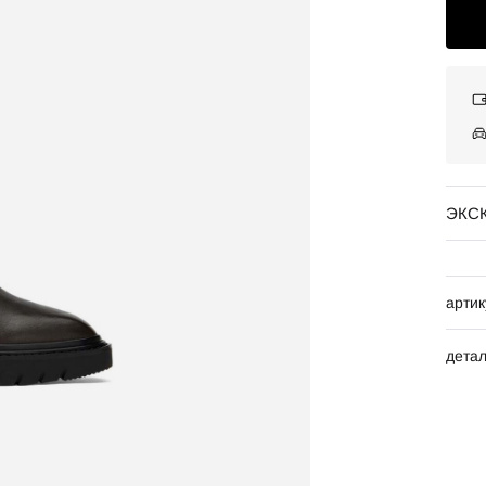
ЭКС
артик
дета