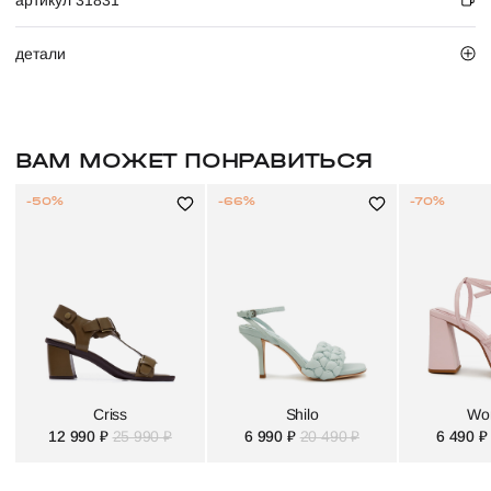
артикул 31831
детали
ВАМ МОЖЕТ ПОНРАВИТЬСЯ
-50%
-66%
-70%
Criss
Shilo
Wo
12 990 ₽
25 990 ₽
6 990 ₽
20 490 ₽
6 490 ₽