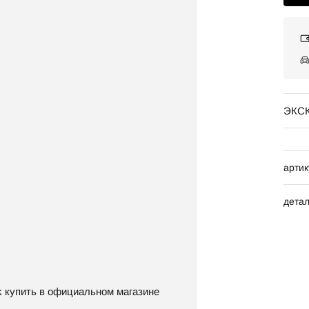
ЭКС
артик
дета