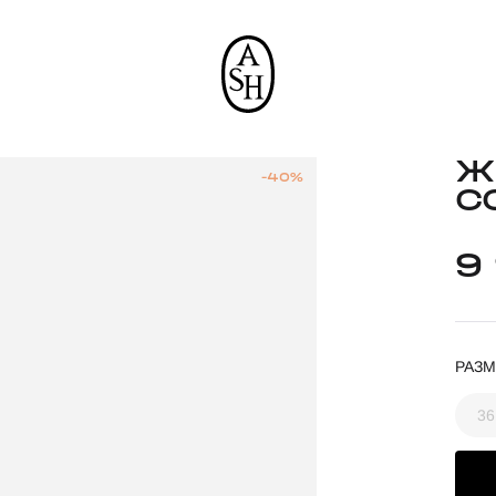
Ж
-40%
C
9
РАЗМ
36