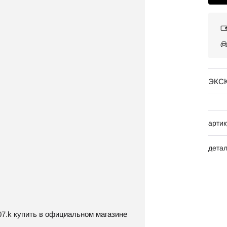
ЭКС
артик
дета