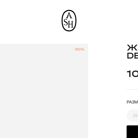
Ж
-30%
D
1
РАЗМ
35