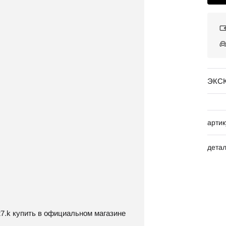
ЭКС
артик
дета