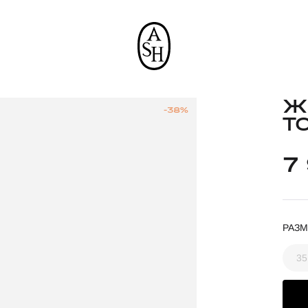
Ж
-38%
T
7
РАЗМ
35