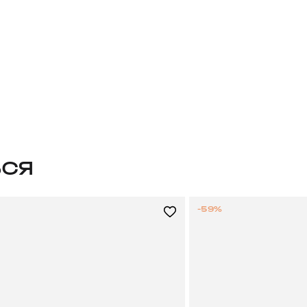
ЬСЯ
-59%