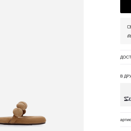
ДОСТ
В ДР
артик