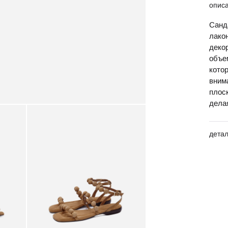
опис
Санд
лако
деко
объе
кото
вним
плос
дела
дета