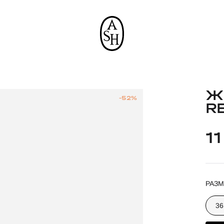
Ж
-52%
R
1
РАЗМ
36