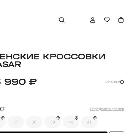
ЕНСКИЕ КРОССОВКИ
ASAR
3 990 ₽
22 490 ₽
ЕР
Определить размер
37
38
39
40
41