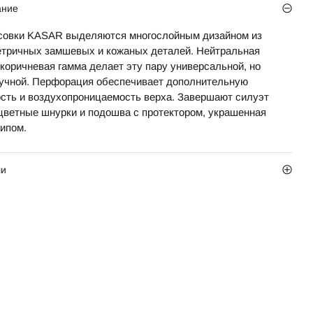
ание
совки KASAR выделяются многослойным дизайном из
етричных замшевых и кожаных деталей. Нейтральная
-коричневая гамма делает эту пару универсальной, но
кучной. Перфорация обеспечивает дополнительную
ость и воздухопроницаемость верха. Завершают силуэт
цветные шнурки и подошва с протектором, украшенная
типом.
ли