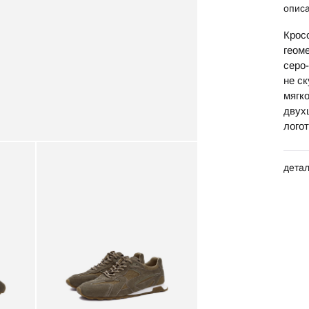
опис
Крос
геом
серо
не с
мягк
двух
лого
дета