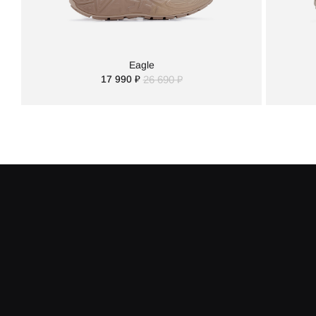
Eagle
17 990 ₽
26 690 ₽