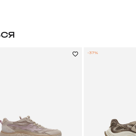
ЬСЯ
-37%