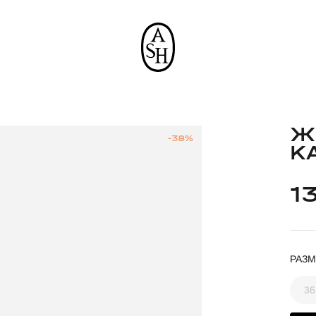
Ж
-38%
K
1
РАЗМ
36