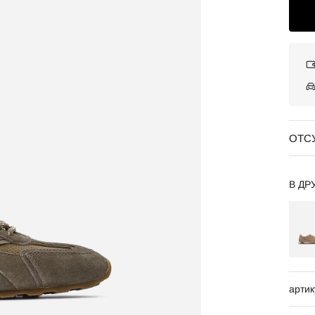
ОТС
В ДР
артик