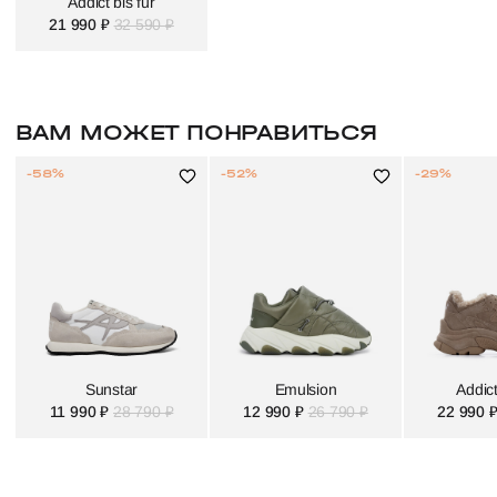
Addict bis fur
21 990 ₽
32 590 ₽
ВАМ МОЖЕТ ПОНРАВИТЬСЯ
-58%
-52%
-29%
Sunstar
Emulsion
Addict
11 990 ₽
28 790 ₽
12 990 ₽
26 790 ₽
22 990 