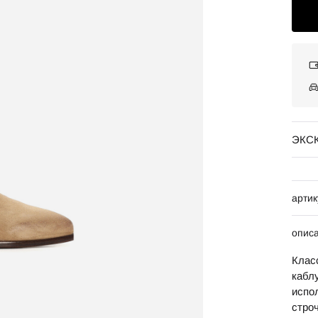
ЭКС
артик
опис
Клас
кабл
испо
строч