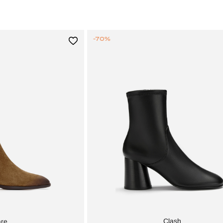
-70%
Clash
are