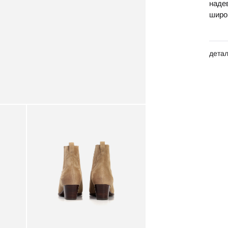
наде
широ
дета