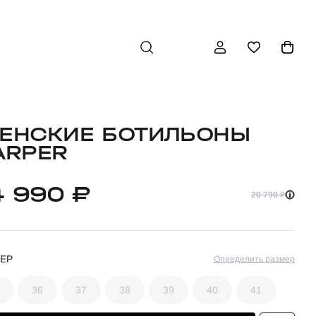
ЕНСКИЕ БОТИЛЬОНЫ
ARPER
4 990 ₽
20 790 ₽
ЕР
Определить размер
36
37
38
39
40
41