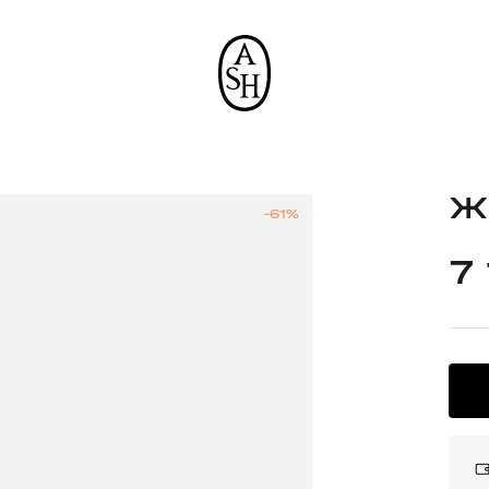
Ж
-61%
7 