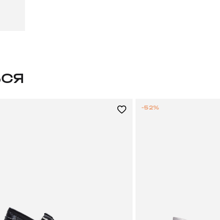
ЬСЯ
-52%