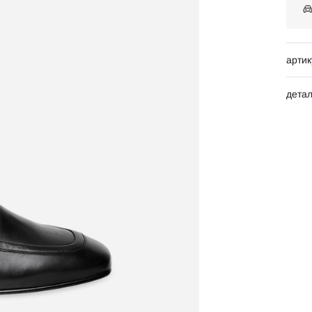
артик
дета