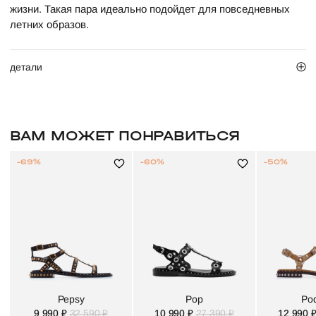
жизни. Такая пара идеально подойдет для повседневных
летних образов.
детали
ВАМ МОЖЕТ ПОНРАВИТЬСЯ
-69%
-60%
-50%
Pepsy
Pop
Po
9 990 ₽
32 590 ₽
10 990 ₽
27 390 ₽
12 990 