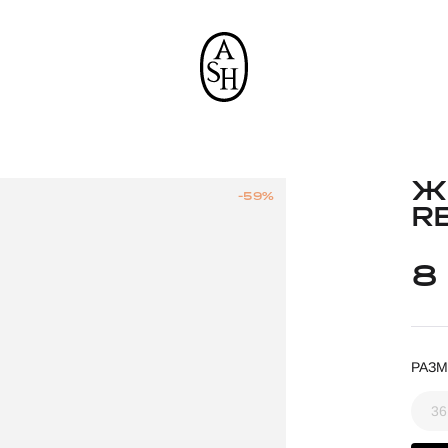
Ж
-59%
R
8
РАЗМ
36