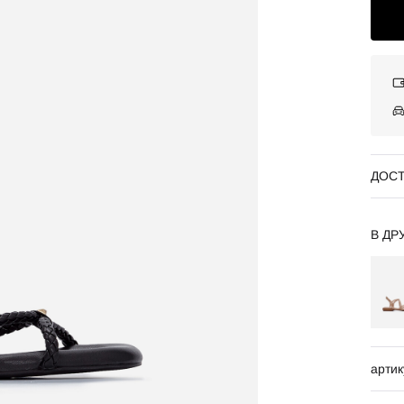
ДОСТ
В ДР
артик