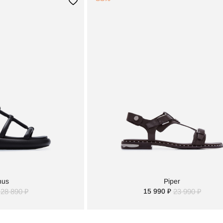
nus
Piper
28 890 ₽
15 990 ₽
23 990 ₽