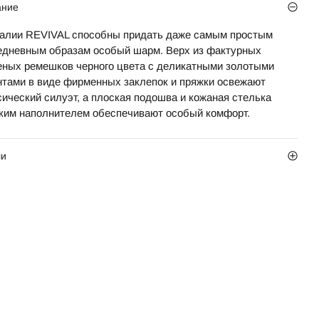
ание
алии REVIVAL способны придать даже самым простым
едневным образам особый шарм. Верх из фактурных
еных ремешков черного цвета с деликатными золотыми
нтами в виде фирменных заклепок и пряжки освежают
сический силуэт, а плоская подошва и кожаная стелька
гким наполнителем обеспечивают особый комфорт.
ли