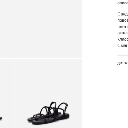
опис
Санд
повс
плет
акце
клас
с мя
дета