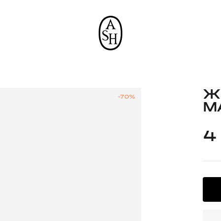
Ж
-70%
M
4