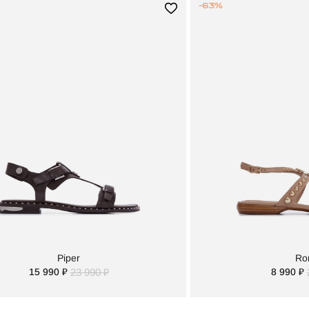
-63%
Piper
Ro
15 990 ₽
23 990 ₽
8 990 ₽