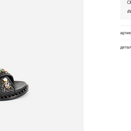
артик
дета