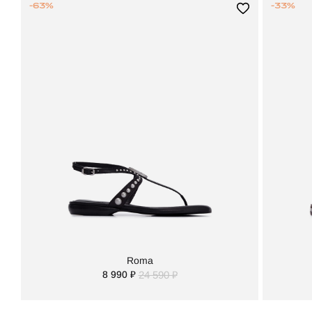
-63%
-33%
Roma
8 990 ₽
24 590 ₽