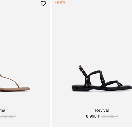
-59%
ma
Revival
24 590 ₽
8 990 ₽
21 890 ₽