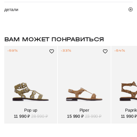
детали
ВАМ МОЖЕТ ПОНРАВИТЬСЯ
-59%
-33%
-54%
Pop up
Piper
Paprik
11 990 ₽
28 990 ₽
15 990 ₽
23 990 ₽
11 990 ₽