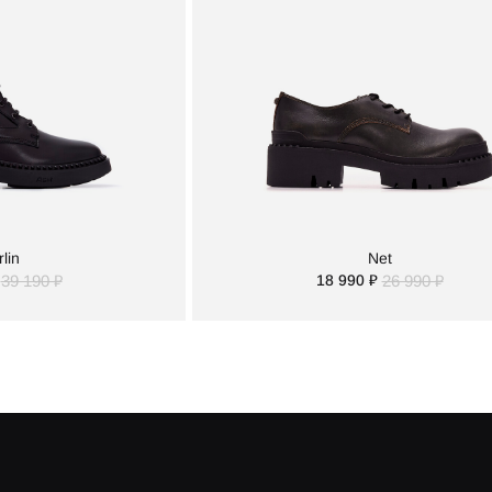
lin
Net
39 190 ₽
18 990 ₽
26 990 ₽