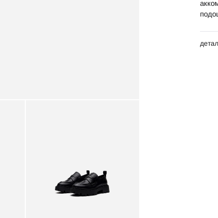
акко
подо
дета