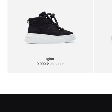
Igloo
9 990 ₽
24 690 ₽