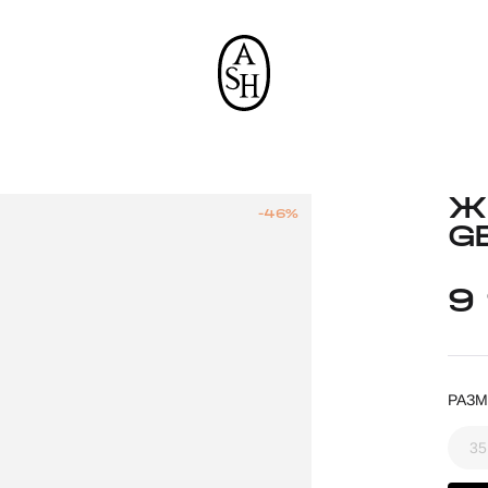
Ж
-46%
GE
9
РАЗМ
35