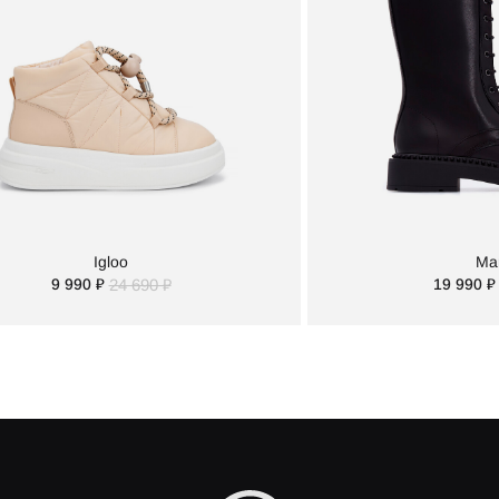
Igloo
Mar
9 990 ₽
24 690 ₽
19 990 ₽