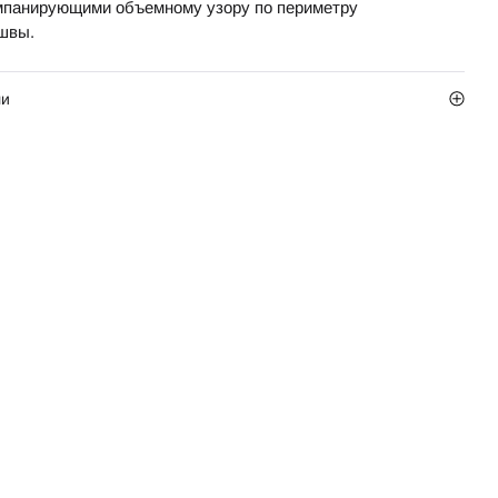
мпанирующими объемному узору по периметру
швы.
ли