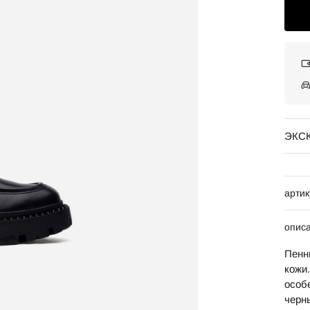
ЭКС
артик
опис
Пенн
кожи
особ
черн