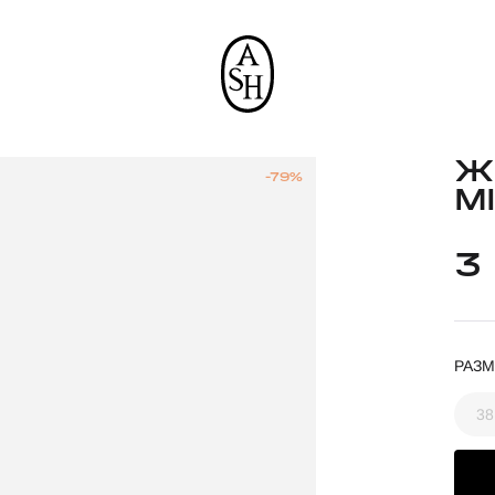
Ж
-79%
M
3
РАЗМ
38