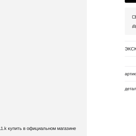
ЭКС
артик
дета