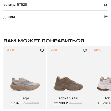
артикул 57528
детали
ВАМ МОЖЕТ ПОНРАВИТЬСЯ
-33%
-29%
-59%
Eagle
Addict bis fur
Addi
17 990 ₽
26 690 ₽
22 990 ₽
32 590 ₽
13 990 