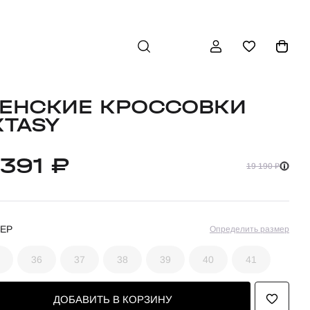
ЕНСКИЕ КРОССОВКИ
XTASY
 391 ₽
19 190 ₽
ЕР
Определить размер
36
37
38
39
40
41
ДОБАВИТЬ В КОРЗИНУ