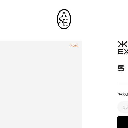
Ж
-72%
E
5
РАЗМ
35