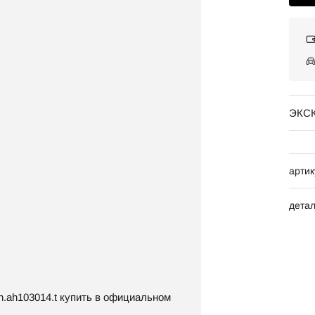
ЭКС
артик
дета