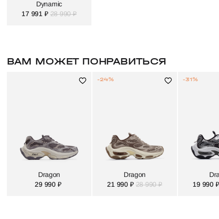
Dynamic
17 991 ₽
28 990 ₽
ВАМ МОЖЕТ ПОНРАВИТЬСЯ
-24%
-31%
Dragon
Dragon
Dr
29 990 ₽
21 990 ₽
28 990 ₽
19 990 