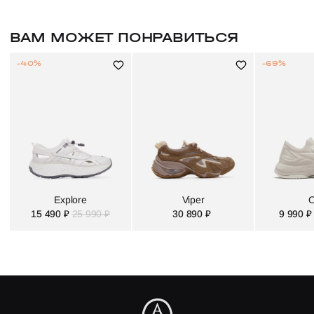
ВАМ МОЖЕТ ПОНРАВИТЬСЯ
-40%
-69%
Explore
Viper
O
15 490 ₽
25 990 ₽
30 890 ₽
9 990 ₽