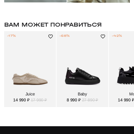
ВАМ МОЖЕТ ПОНРАВИТЬСЯ
-17%
-68%
-42%
Juice
Baby
Mo
14 990 ₽
17 990 ₽
8 990 ₽
27 890 ₽
14 990 