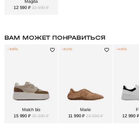
Magda
12 590 ₽
22 990 ₽
ВАМ МОЖЕТ ПОНРАВИТЬСЯ
-38%
-50%
-49%
Match bis
Marie
F
15 990 ₽
25 990 ₽
11 990 ₽
23 990 ₽
12 990 