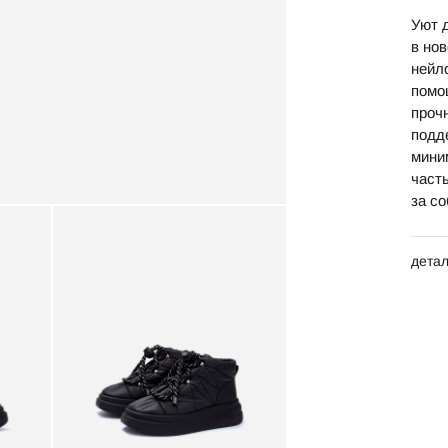
Уют 
в но
нейло
помо
проч
подд
мини
част
за с
дета