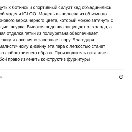
дутых ботинок и спортивный силуэт кед объединились
вой модели IGLOO. Модель выполнена из объемного
нового верха черного цвета, который можно затянуть с
щью шнурка. Высокая подошва защищает от холода, а
ная отделка пятки из полиуретана обеспечивает
ержку и лаконично завершает пару. Благодаря
малистичному дизайну эта пара с легкостью станет
ью любого зимнего образа. Производитель оставляет
обой право изменить конструктив фурнитуры
ли