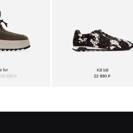
 fur
Kill bill
25 590 ₽
22 990 ₽