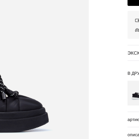
ЭКС
В ДР
артик
опис