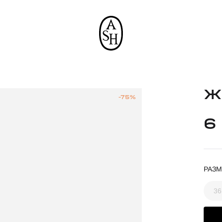
Ж
-75%
6
РАЗМ
36