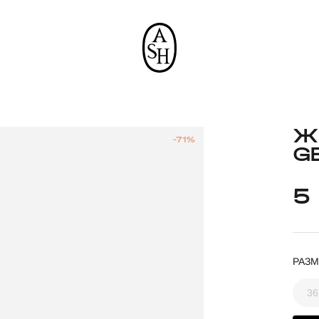
Ж
-71%
G
5
РАЗМ
36