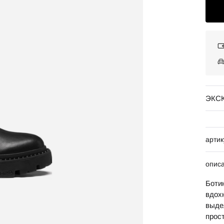
ЭКС
артик
опис
Боти
вдох
выде
прос