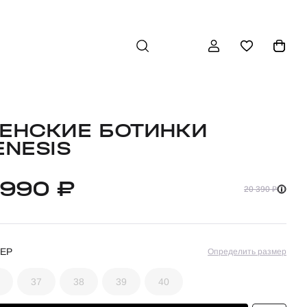
ЕНСКИЕ БОТИНКИ
ENESIS
 990 ₽
20 390 ₽
ЕР
Определить размер
37
38
39
40