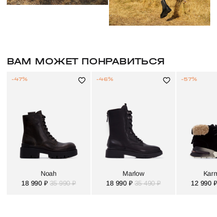
ВАМ МОЖЕТ ПОНРАВИТЬСЯ
-47%
-46%
-57%
Noah
Marlow
Karm
18 990 ₽
35 990 ₽
18 990 ₽
35 490 ₽
12 990 