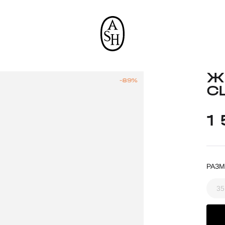
Ж
-89%
C
1
РАЗМ
35