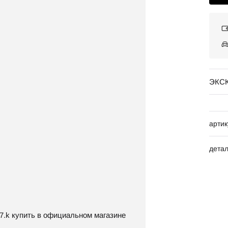
ЭКС
артик
дета