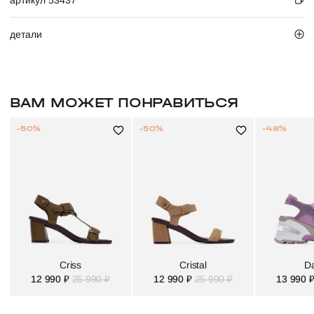
артикул 53437
детали
ВАМ МОЖЕТ ПОНРАВИТЬСЯ
-50%
-50%
-48%
Criss
Cristal
D
12 990 ₽
25 990 ₽
12 990 ₽
25 990 ₽
13 990 