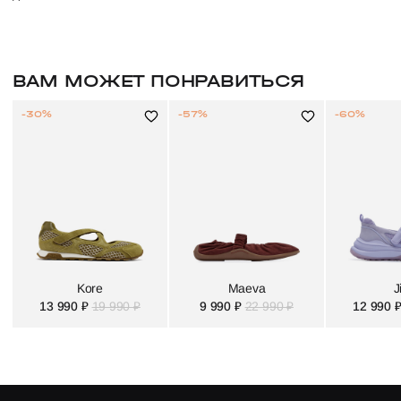
ВАМ МОЖЕТ ПОНРАВИТЬСЯ
-30%
-57%
-60%
Kore
Maeva
J
13 990 ₽
19 990 ₽
9 990 ₽
22 990 ₽
12 990 