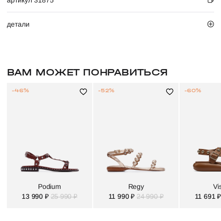
артикул 31875
детали
ВАМ МОЖЕТ ПОНРАВИТЬСЯ
-46%
-52%
-60%
Podium
Regy
Vi
13 990 ₽
25 990 ₽
11 990 ₽
24 990 ₽
11 691 ₽