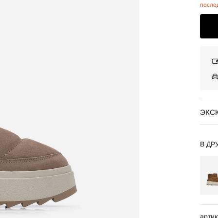
после
ЭКС
В ДР
артик