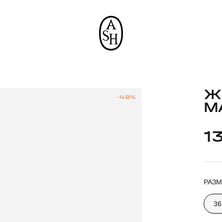
Ж
-48%
M
1
РАЗМ
36