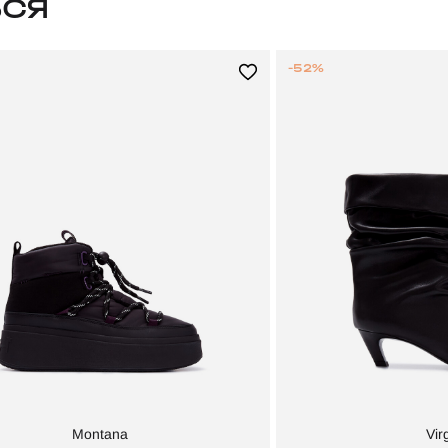
ЬСЯ
-52%
Montana
Vir