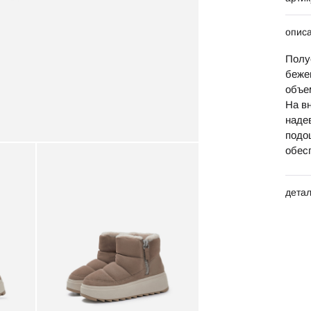
опис
Полу
беже
объем
На в
наде
подо
обес
дета