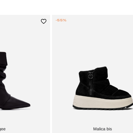
-55%
gee
Malica bis