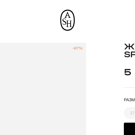
Ж
-67%
S
5
РАЗМ
37