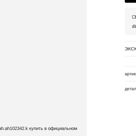
ЭКС
артик
дета