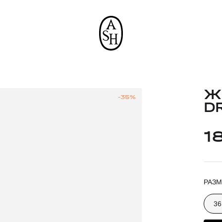
Ж
-35%
D
1
РАЗМ
36