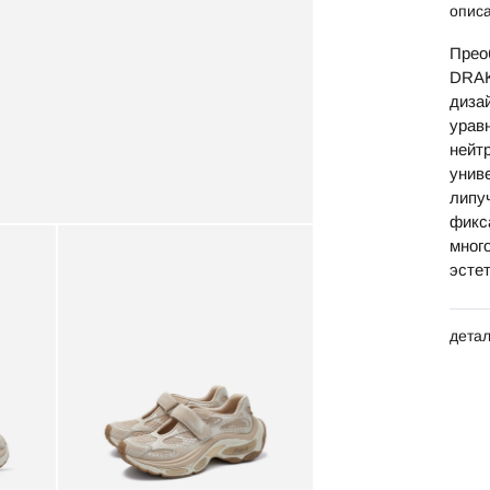
опис
Прео
DRAK
дизай
урав
нейт
унив
липу
фикс
мног
эстет
дета