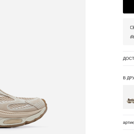
ДОСТ
В ДР
артик