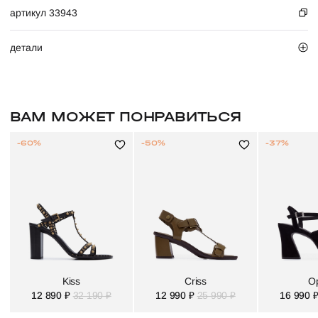
артикул 33943
детали
ВАМ МОЖЕТ ПОНРАВИТЬСЯ
-60%
-50%
-37%
Kiss
Criss
O
12 890 ₽
32 190 ₽
12 990 ₽
25 990 ₽
16 990 